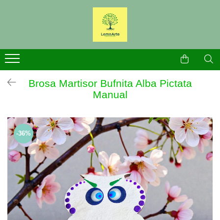
Bijuterii
Produse Craciun
Brose
Broșe Craciun
Cercei
Cercei Craciun
Brosa Martisor Bufnita Alba Pictata
Manual
-36%