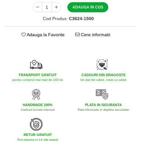
ADAUGA IN COS
Cod Produs:
C3624-1500
Adauga la Favorite
Cere informatii
TRANSPORT GRATUIT
CADOURI DIN DRAGOSTE
pentru comenzi mai mari de 200 lei
Un dar din iubire, creat cu iubire
HANDMADE 100%
PLATA IN SIGURANTA
Cadouri lucrate manual
Plati efectuate in deplina securitate
RETUR GRATUIT
Poti returna in 14 zile gratuit