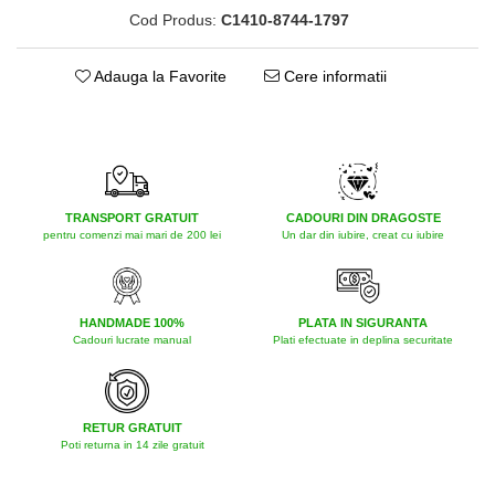
Cod Produs:
C1410-8744-1797
Adauga la Favorite
Cere informatii
TRANSPORT GRATUIT
CADOURI DIN DRAGOSTE
pentru comenzi mai mari de 200 lei
Un dar din iubire, creat cu iubire
HANDMADE 100%
PLATA IN SIGURANTA
Cadouri lucrate manual
Plati efectuate in deplina securitate
RETUR GRATUIT
Poti returna in 14 zile gratuit