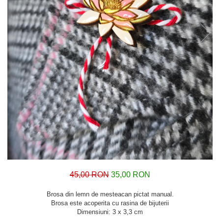
45,00 RON
35,00 RON
Brosa din lemn de mesteacan pictat manual.
Brosa este acoperita cu rasina de bijuterii
Dimensiuni: 3 x 3,3 cm