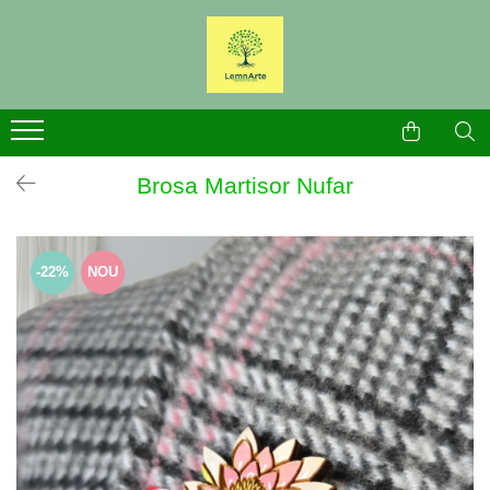
Bijuterii
Produse Craciun
Brose
Broșe Craciun
Cercei
Cercei Craciun
Brosa Martisor Nufar
-22%
NOU