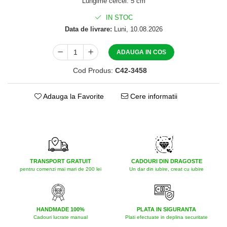
Lungime cercei: 5 cm
IN STOC
Data de livrare:
Luni, 10.08.2026
ADAUGA IN COS
Cod Produs:
C42-3458
Adauga la Favorite
Cere informatii
TRANSPORT GRATUIT
CADOURI DIN DRAGOSTE
pentru comenzi mai mari de 200 lei
Un dar din iubire, creat cu iubire
HANDMADE 100%
PLATA IN SIGURANTA
Cadouri lucrate manual
Plati efectuate in deplina securitate