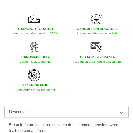
TRANSPORT GRATUIT
CADOURI DIN DRAGOSTE
pentru comenzi mai mari de 200 lei
Un dar din iubire, creat cu iubire
HANDMADE 100%
PLATA IN SIGURANTA
Cadouri lucrate manual
Plati efectuate in deplina securitate
RETUR GRATUIT
Poti returna in 14 zile gratuit
Descriere
Brosa in forma de inima, din lemn de mesteacan, grosime 4mm.
Inaltime brosa: 2,5 cm