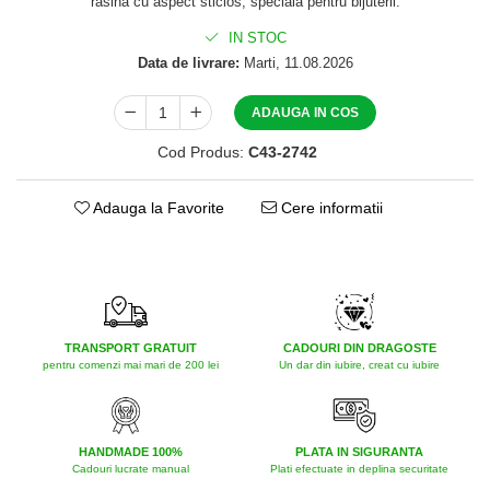
rasina cu aspect sticlos, speciala pentru bijuterii.
IN STOC
Data de livrare:
Marti, 11.08.2026
ADAUGA IN COS
Cod Produs:
C43-2742
Adauga la Favorite
Cere informatii
TRANSPORT GRATUIT
CADOURI DIN DRAGOSTE
pentru comenzi mai mari de 200 lei
Un dar din iubire, creat cu iubire
HANDMADE 100%
PLATA IN SIGURANTA
Cadouri lucrate manual
Plati efectuate in deplina securitate