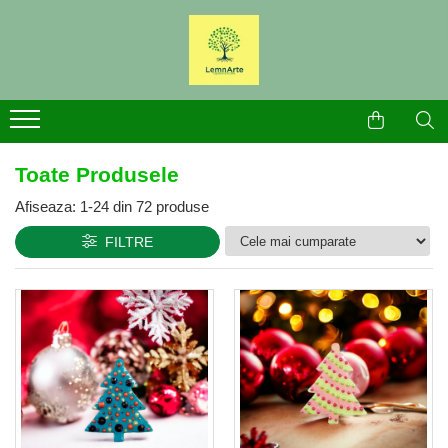
Bijuterii
Produse Craciun
Brose
Broșe Craciun
Cercei
Cercei Craciun
Toate Produsele
Afiseaza:
1-
24
din
72
produse
FILTRE